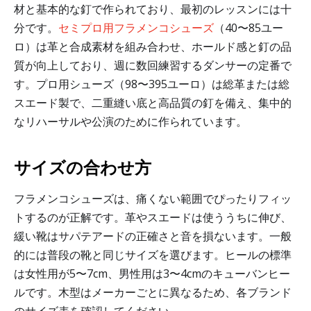
材と基本的な釘で作られており、最初のレッスンには十
分です。
セミプロ用フラメンコシューズ
（40〜85ユー
ロ）は革と合成素材を組み合わせ、ホールド感と釘の品
質が向上しており、週に数回練習するダンサーの定番で
す。プロ用シューズ（98〜395ユーロ）は総革または総
スエード製で、二重縫い底と高品質の釘を備え、集中的
なリハーサルや公演のために作られています。
サイズの合わせ方
フラメンコシューズは、痛くない範囲でぴったりフィッ
トするのが正解です。革やスエードは使ううちに伸び、
緩い靴はサパテアードの正確さと音を損ないます。一般
的には普段の靴と同じサイズを選びます。ヒールの標準
は女性用が5〜7cm、男性用は3〜4cmのキューバンヒー
ルです。木型はメーカーごとに異なるため、各ブランド
のサイズ表を確認してください。