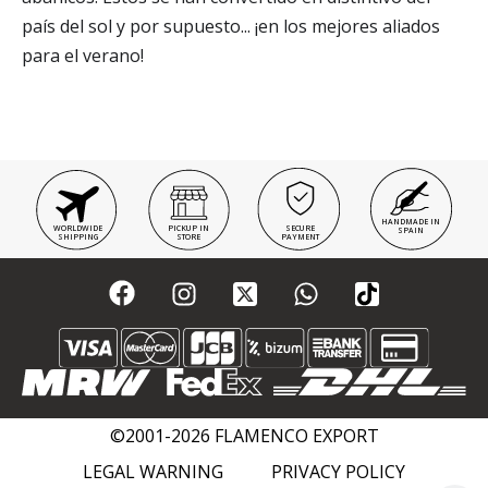
país del sol y por supuesto... ¡en los mejores aliados
para el verano!
HANDMADE IN
WORLDWIDE
PICKUP IN
SECURE
SPAIN
SHIPPING
STORE
PAYMENT
©2001-2026 FLAMENCO EXPORT
LEGAL WARNING
PRIVACY POLICY