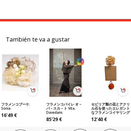
También te va a gustar
フラメンコブーケ.
フラメンコバイレ オ－
セビリア製の花とアクリ
Sonia
バ－スカ－ト Vita.
ル石を使ったエレガント
Davedans
なフラメンコイヤリング
16'49
€
85'29
€
12'40
€