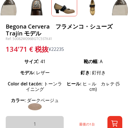
Begona Cervera フラメンコ・シューズ
Trajín モデル
Ref: 50082M096BGTC5STK41
134'71
€
税抜
¥
22235
サイズ:
41
靴の幅:
A
モデル:
レザー
釘き:
釘付き
Color del tacón:
トーンラ
ヒール:
ヒ－ル カㇾテ (5
イニング
cm)
カラー:
ダークベージュ
最後の1台