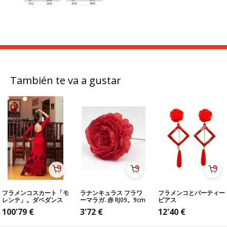
También te va a gustar
フラメンコスカート「モ
ラナンキュラス フラワ
フラメンコとパーティー
レンテ」。ダベダンス
ーマラガ. 赤 RJ09。9cm
ピアス
100'79
€
3'72
€
12'40
€