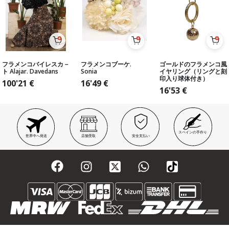
フラメンコバイレスカ－
フラメンコブーケ.
ゴールドのフラメンコ風
ト Alajar. Davedans
Sonia
イヤリング（リングと刻
印入り球体付き）
100'21
€
16'49
€
16'53
€
スペインの手作り
世界中へ発送
店舗受取
安全支払い