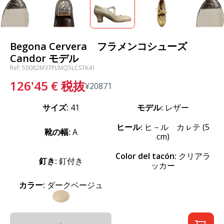
Begona Cervera フラメンコシューズ
Candor モデル
Ref: 50082M37PLMQ5LCSTK41
126'45
€
税抜
¥
20871
サイズ:
41
モデル:
レザー
ヒール:
ヒ－ル カㇾテ (5
靴の幅:
A
cm)
Color del tacón:
クリアラ
釘き:
釘付き
ッカー
カラー:
ダークベージュ