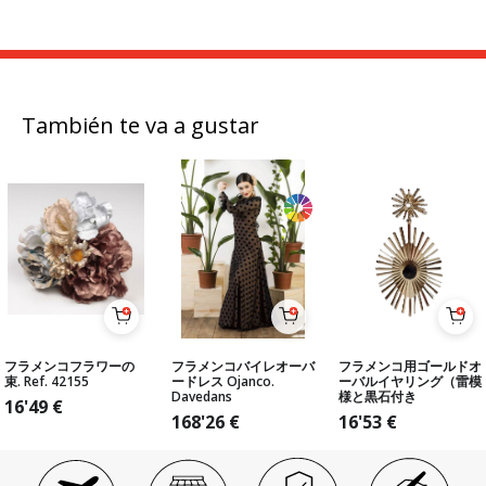
También te va a gustar
フラメンコフラワーの
フラメンコバイレオーバ
フラメンコ用ゴールドオ
束. Ref. 42155
ードレス Ojanco.
ーバルイヤリング（雷模
Davedans
様と黒石付き
16'49
€
168'26
€
16'53
€