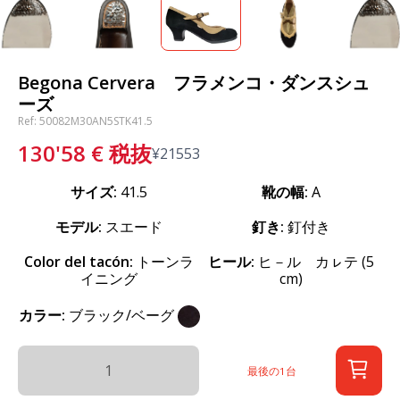
Begona Cervera フラメンコ・ダンスシュ
ーズ
Ref: 50082M30AN5STK41.5
130'58
€
税抜
¥
21553
サイズ:
41.5
靴の幅:
A
モデル:
スエード
釘き:
釘付き
Color del tacón:
トーンラ
ヒール:
ヒ－ル カㇾテ (5
イニング
cm)
カラー:
ブラック/ベーグ
最後の1台