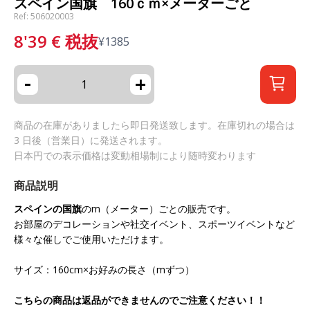
スペイン国旗 160ｃｍ×メーターごと
Ref: 506020003
8'39
€
税抜
¥
1385
-
+
商品の在庫がありましたら即日発送致します。在庫切れの場合は
3 日後（営業日）に発送されます。
日本円での表示価格は変動相場制により随時変わります
商品説明
スペインの国旗
の
m
（メーター）ごとの販売です。
お部屋のデコレーションや社交イベント、スポーツイベントなど
様々な催しでご使用いただけます。
サイズ：160
cm
×お好みの長さ（
m
ずつ）
こちらの商品は返品ができませんのでご注意ください！！