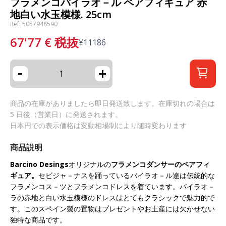
フラメンコバイラオ－ル ペアフィギュア 赤
地白い水玉模様. 25cm
Ref: 5057948590
67'77
€
税抜
¥
11186
-
+
商品の在庫がありましたら即日発送致します。在庫切れの場合は
5 日後（営業日）に発送されます。
日本円での表示価格は変動相場制により随時変わります
商品説明
Barcino Desings
オリジナルの
フラメンコダンサーのペアフィ
ギュア。
セビジャ－ナスを踊っているバイラオ－ル達は伝統的な
フラメンコス－ツとフラメンコドレスを着ています。バイラオ－
ラの赤地と白い水玉模様のドレスはとてもクラシックで魅力的で
す。このスペイン製の置物はプレゼントやお土産には欠かせない
独特な商品です。