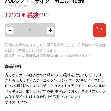
バルシノ・モザイク カエル. 10cm
Ref: 5057909362
12'73
€
税抜
¥
2101
-
+
商品の在庫がありましたら即日発送致します。在庫切れの場合は
5 日後（営業日）に発送されます。
日本円での表示価格は変動相場制により随時変わります
商品説明
古くからカエルは多産や幸運や成功の意味を持ち合しています。
こちらはガウディのテクニック
”
トレンカディス
”
モザイクで仕上
がった樹脂製のカエルモチ－フのフィギュアです。このカエルの
フィギュは丁度ジャンプする瞬間を捉えており、手塗りのカラフ
ルなモザイクには１０色以上が使用されています。
サイズ
: 10cm.