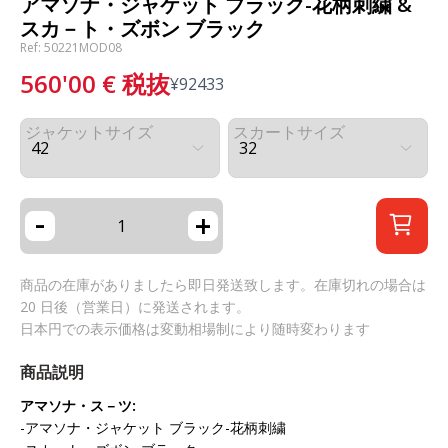
アマソナ・ジャケット ブラック-花柄刺繍 &
スカ－ト・ズボン ブラック
Ref: 50221MOD08
560'00
€
税抜
¥
92433
ジャケットサイズ
スカートサイズ
-
+
商品の在庫がありましたら即日発送致します。在庫切れの場合は
20 日後（営業日）に発送されます。
日本円での表示価格は変動相場制により随時変わります
商品説明
アマソナ・ス－ツ:
-アマソナ・ジャケット ブラック-花柄刺繍