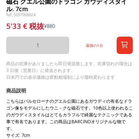
磁石 グエル公園のドラゴン ガウディスタイ
ル. 7cm
Ref: 5057908624
5'33
€
税抜
¥
880
最後の1台
商品の在庫がありましたら即日発送致します。在庫切れの場合は
3 日後（営業日）に発送されます。
日本円での表示価格は変動相場制により随時変わります
商品説明
こちらはバルセローナのグエル公園にあるガウディの有名なドラ
ゴン像をモデルにしたウニ－クな磁石です。10色以上使われるこ
のガウディスタイルはとてもカラフルで綺麗なテクニックである
事で有名であります。この商品はBARCINOオリジナルな物で
す。
サイズ: 7cm