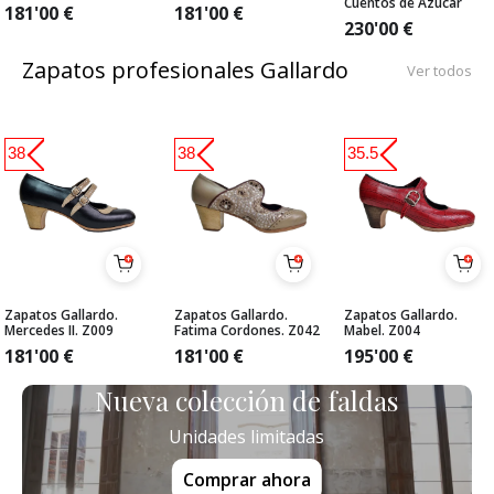
Cuentos de Azúcar
181'00
€
181'00
€
230'00
€
Zapatos profesionales Gallardo
Ver todos
38
38
35.5
Zapatos Gallardo.
Zapatos Gallardo.
Zapatos Gallardo.
Mercedes II. Z009
Fatima Cordones. Z042
Mabel. Z004
181'00
€
181'00
€
195'00
€
Nueva colección de faldas
Unidades limitadas
Comprar ahora