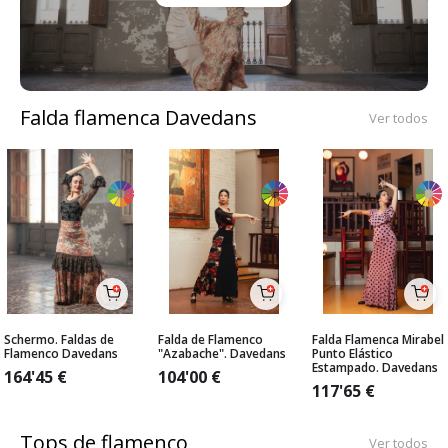
Falda flamenca Davedans
Ver todos
Schermo. Faldas de
Falda de Flamenco
Falda Flamenca Mirabel
Flamenco Davedans
"Azabache". Davedans
Punto Elástico
Estampado. Davedans
164'45
€
104'00
€
117'65
€
Tops de flamenco
Ver todos