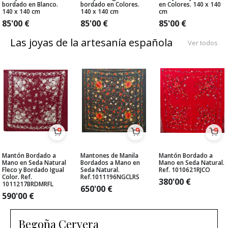
bordado en Blanco.
bordado en Colores.
en Colores. 140 x 140
140 x 140 cm
140 x 140 cm
cm
85'00
€
85'00
€
85'00
€
Las joyas de la artesanía española
Ver todos
Mantón Bordado a
Mantones de Manila
Mantón Bordado a
Mano en Seda Natural
Bordados a Mano en
Mano en Seda Natural.
Fleco y Bordado Igual
Seda Natural.
Ref. 1010621RJCO
Color. Ref.
Ref.1011196NGCLRS
380'00
€
1011217BRDMRFL
650'00
€
590'00
€
Begoña Cervera