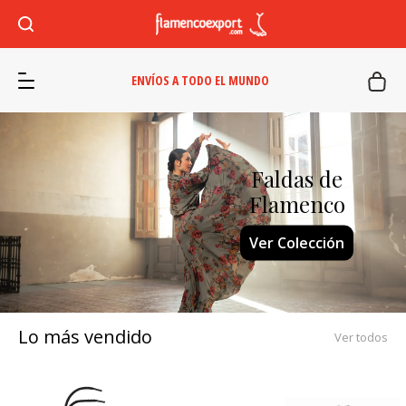
ENVÍOS A TODO EL MUNDO
Faldas de
Castañuelas
Flamenco
Comprar ahora
Ver Colección
Lo más vendido
Ver todos