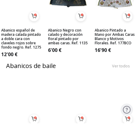
Abanico español de
Abanico Negro con
Abanico Pintado a
madera calada pintado
calado y decoración
Mano por Ambas Caras
a doble cara con
floral pintado por
Blanco y Motivos
claveles rojos sobre
ambas caras. Ref. 1135
Florales. Ref. 177BCO
fondo negro. Ref. 1275
6'00
€
16'90
€
12'00
€
Abanicos de baile
Ver todos
Pericón Económico
Pericón Económico
Abanico medio-