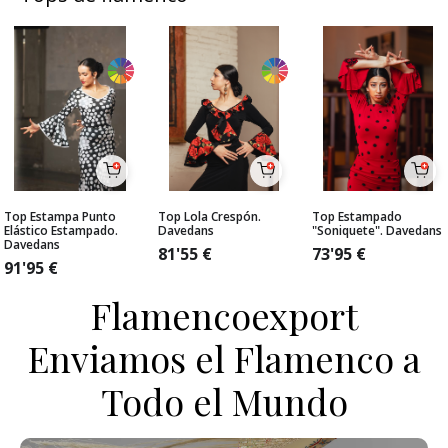
Top Estampa Punto
Top Lola Crespón.
Top Estampado
Elástico Estampado.
Davedans
"Soniquete". Davedans
Davedans
81'55
€
73'95
€
91'95
€
Flamencoexport
Enviamos el Flamenco a
Todo el Mundo