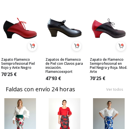
Zapato Flamenco
Zapatos de Flamenco
Zapato de Flamenco
Semiprofesional Piel
de Piel con Clavos para
Semiprofesional en
Rojo y Ante Negro
iniciación.
Piel Negra y Roja. Mod.
Flamencoexport
Arte
70'25
€
47'93
€
70'25
€
Faldas con envío 24 horas
Ver todos