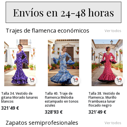
Envíos en 24-48 horas
Trajes de flamenca económicos
Ver todos
Talla 34. Vestido de
Talla 40. Traje de
Talla 38. Vestido de
gitana Morado lunares
flamenca Melodia
Flamenca. Murillo
blancos
estampado en tonos
Frambuesa lunar
azules
flocado negro
321'49
€
328'93
€
321'49
€
Zapatos semiprofesionales
Ver todos