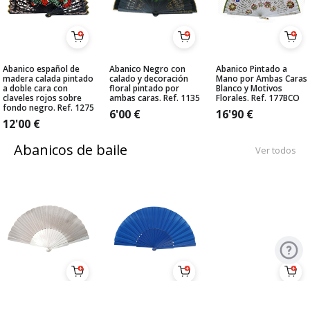
Abanico español de
Abanico Negro con
Abanico Pintado a
madera calada pintado
calado y decoración
Mano por Ambas Caras
a doble cara con
floral pintado por
Blanco y Motivos
claveles rojos sobre
ambas caras. Ref. 1135
Florales. Ref. 177BCO
fondo negro. Ref. 1275
6'00
€
16'90
€
12'00
€
Abanicos de baile
Ver todos
Pericón Económico
Pericón Económico
Abanico medio-