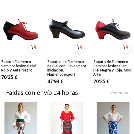
Zapato Flamenco
Zapatos de Flamenco
Zapato de Flamenco
Semiprofesional Piel
de Piel con Clavos para
Semiprofesional en
Rojo y Ante Negro
iniciación.
Piel Negra y Roja. Mod.
Flamencoexport
Arte
70'25
€
47'93
€
70'25
€
Faldas con envío 24 horas
Ver todos