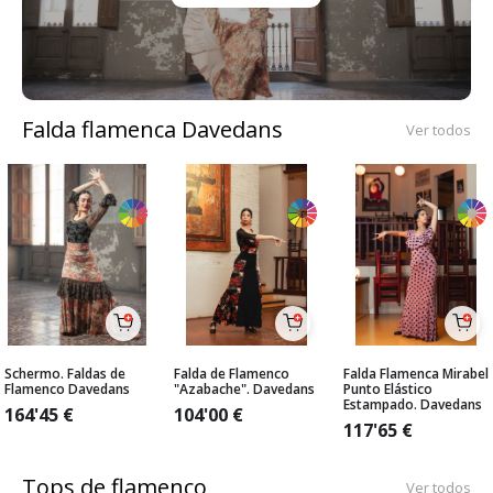
Falda flamenca Davedans
Ver todos
Schermo. Faldas de
Falda de Flamenco
Falda Flamenca Mirabel
Flamenco Davedans
"Azabache". Davedans
Punto Elástico
Estampado. Davedans
164'45
€
104'00
€
117'65
€
Tops de flamenco
Ver todos