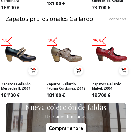
Cordonera
Cuentos de Azúcar
181'00
€
168'00
€
230'00
€
Zapatos profesionales Gallardo
Ver todos
38
38
35.5
Zapatos Gallardo.
Zapatos Gallardo.
Zapatos Gallardo.
Mercedes II. Z009
Fatima Cordones. Z042
Mabel. Z004
181'00
€
181'00
€
195'00
€
Nueva colección de faldas
Unidades limitadas
Comprar ahora