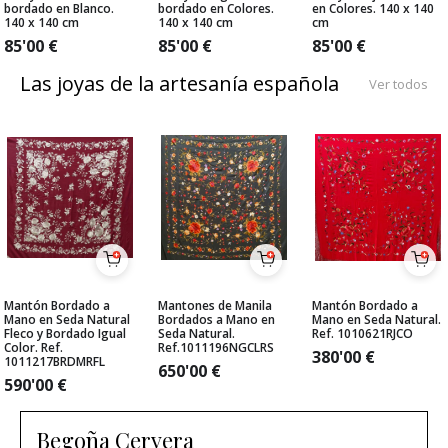
bordado en Blanco.
bordado en Colores.
en Colores. 140 x 140
140 x 140 cm
140 x 140 cm
cm
85'00
€
85'00
€
85'00
€
Las joyas de la artesanía española
Ver todos
Mantón Bordado a
Mantones de Manila
Mantón Bordado a
Mano en Seda Natural
Bordados a Mano en
Mano en Seda Natural.
Fleco y Bordado Igual
Seda Natural.
Ref. 1010621RJCO
Color. Ref.
Ref.1011196NGCLRS
380'00
€
1011217BRDMRFL
650'00
€
590'00
€
Begoña Cervera