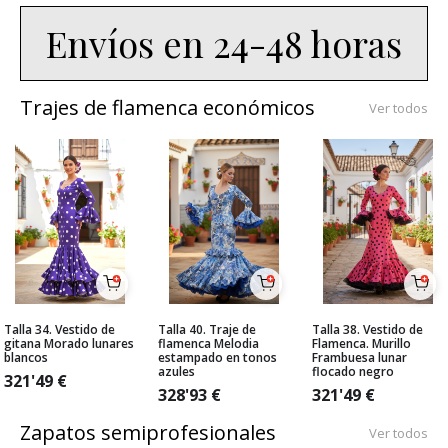
Envíos en 24-48 horas
Trajes de flamenca económicos
Ver todos
Talla 34. Vestido de
Talla 40. Traje de
Talla 38. Vestido de
gitana Morado lunares
flamenca Melodia
Flamenca. Murillo
blancos
estampado en tonos
Frambuesa lunar
azules
flocado negro
321'49
€
328'93
€
321'49
€
Zapatos semiprofesionales
Ver todos