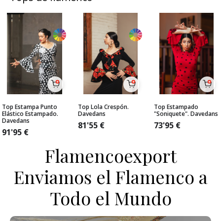
Top Estampa Punto
Top Lola Crespón.
Top Estampado
Elástico Estampado.
Davedans
"Soniquete". Davedans
Davedans
81'55
€
73'95
€
91'95
€
Flamencoexport
Enviamos el Flamenco a
Todo el Mundo